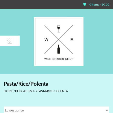
0 Items - $0.00
Home
Sparkling Wines
White Wines
Rosé Wines
Red Wines
Pasta/Rice/Polenta
HOME
/
DELICATESSEN
/
PASTA/RICE/POLENTA
Dessert Wines & Port
Spirit