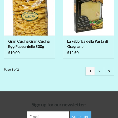
Gran Cucina Gran Cucina
La Fabbrica della Pasta di
Egg Pappardelle 500g
Gragnano
Pasta di Gragnano IGP/PGI
$10.00
$12.50
- La Lasagneta
Page 1 of 2
1
2
Sign up for our newsletter:
SUBSCRIBE