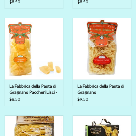
GLUTEN - FREE
Pasta di Gragnano IGP/PGI
$8.50
$8.50
Farfalloni
La Fabbrica della Pasta di
La Fabbrica della Pasta di
Gragnano Paccheri Lisci -
Gragnano
GLUTEN FREE
Pasta di Gragnano IGP/PGI -
$8.50
$9.50
Fidanzati Capresi 500g -
GLUTEN FREE