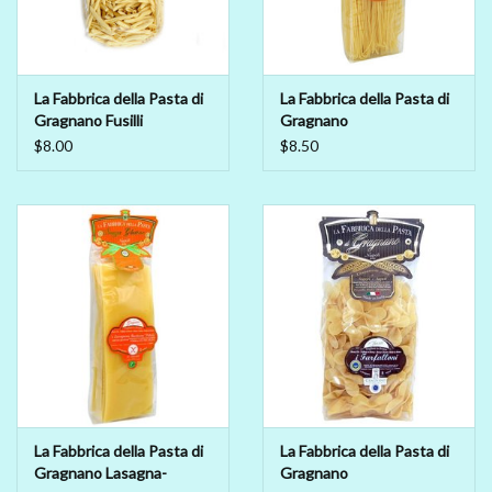
La Fabbrica della Pasta di
La Fabbrica della Pasta di
Gragnano Fusilli
Gragnano
Pasta di Gragnano IGP/PGI
$8.00
$8.50
- Spaghetti - GLUTEN
FREE
La Fabbrica della Pasta di
La Fabbrica della Pasta di
Gragnano Lasagna-
Gragnano